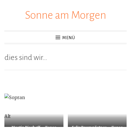
Sonne am Morgen
Zum
Inhalt
springen
MENÜ
dies sind wir…
Alt
Martin Bischoff
– Tenor
Felix Baumgärtner
– Tenor