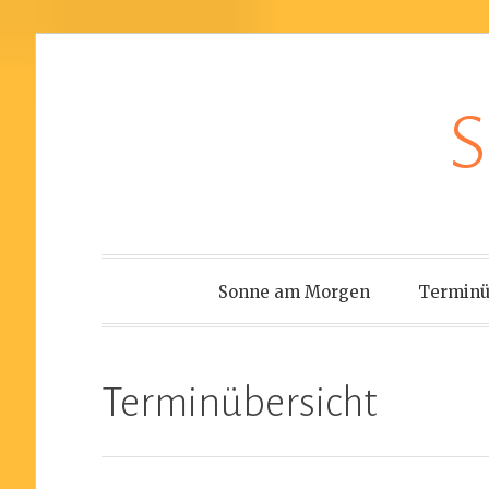
Zum
S
Inhalt
springen
Sonne am Morgen
Terminü
Terminübersicht