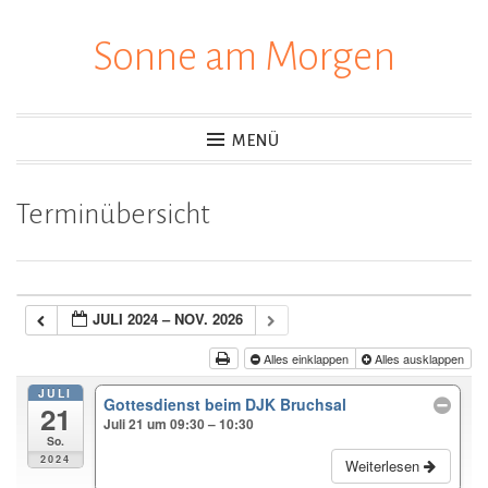
Sonne am Morgen
Zum
Inhalt
springen
MENÜ
Terminübersicht
JULI 2024 – NOV. 2026
Alles einklappen
Alles ausklappen
JULI
Gottesdienst beim DJK Bruchsal
21
Juli 21 um 09:30 – 10:30
So.
2024
Weiterlesen