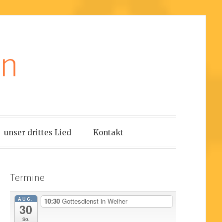
en
unser drittes Lied
Kontakt
Termine
AUG.
10:30
Gottesdienst in Weiher
30
So.