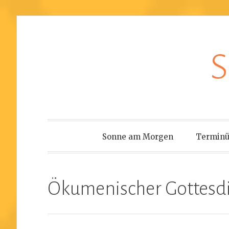
Zum
S
Inhalt
springen
Sonne am Morgen
Terminü
Ökumenischer Gottesdi