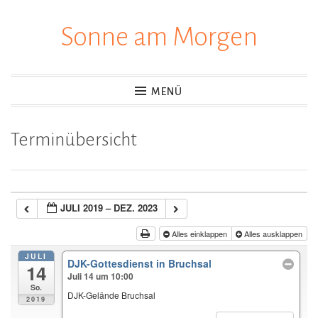
Sonne am Morgen
Zum
Inhalt
springen
MENÜ
Terminübersicht
JULI 2019 – DEZ. 2023
Alles einklappen
Alles ausklappen
JULI
DJK-Gottesdienst in Bruchsal
14
Juli 14 um 10:00
So.
DJK-Gelände Bruchsal
2019